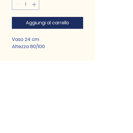
Aggiungi al carrello
Vaso 24 cm
Altezza 80/100
(+39)
3771511770
vasaiomilano@gmail.com