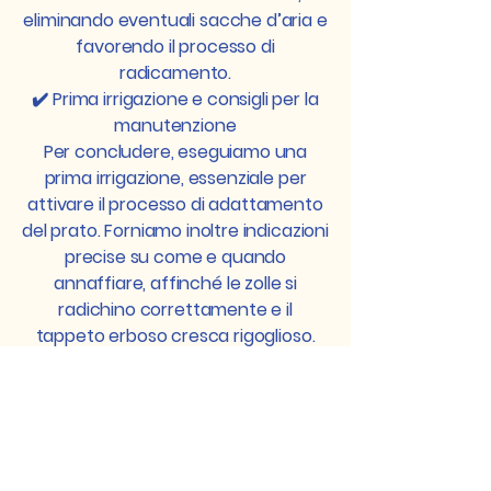
eliminando eventuali sacche d’aria e
favorendo il processo di
radicamento.
✔️ Prima irrigazione e consigli per la
manutenzione
Per concludere, eseguiamo una
prima irrigazione, essenziale per
attivare il processo di adattamento
del prato. Forniamo inoltre indicazioni
precise su come e quando
annaffiare, affinché le zolle si
radichino correttamente e il
tappeto erboso cresca rigoglioso.
🌱 Un prato perfetto, pronto per
essere vissuto
Grazie alla nostra esperienza e alla
cura dei dettagli, Il Vasaio realizza